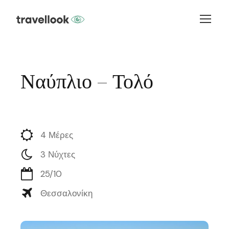
Ναύπλιο – Τολό
4 Μέρες
3 Νύχτες
25/10
Θεσσαλονίκη