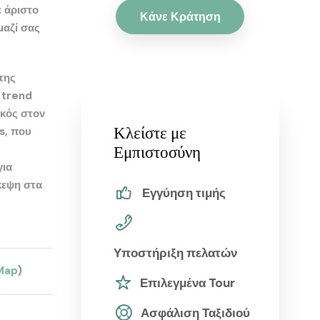
ε άριστο
Κάνε Κράτηση
μαζί σας
της
 trend
ικός στον
Κλείστε με
s, που
Εμπιστοσύνη
για
εψη στα
Εγγύηση τιμής
Υποστήριξη πελατών
Map
)
Επιλεγμένα Tour
Ασφάλιση Ταξιδιού