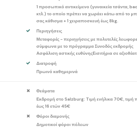
1 προσωπικό αντικείμενο (γυναικεία τσάντα, ba
κτλ.) το οποίο πρέπει να χωράει κάτω από το μ
σας κάθισμα + 1 χειραποσκευή έως 8kg.
Περιηγήσεις
Μεταφορές - περιηγήσεις με πολυτελές λεωφορ
σύμφωνα με το πρόγραμμα Συνοδός εκδρομής
Ασφάλιση αστικής ευθύνηςΕισιτήρια σε αξιοθέα
Διατροφή
Πρωινό καθημερινά
Θεάματα
Εκδρομή στο Salzburg: Tιμή ενήλικα 70€, τιμή 
έως 16 ετών 45€
Φόροι διαμονής
Δημοτικοί φόροι πόλεων