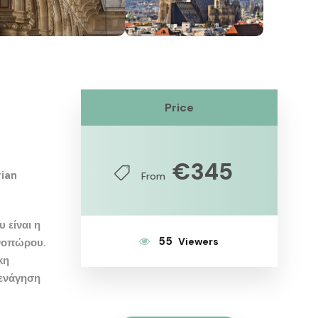
Price
€345
rian
From
 είναι η
55
ινοπώρου.
κη
ξενάγηση