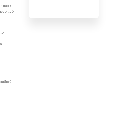
ckpack,
προστινό
είο
τα
παιδιού