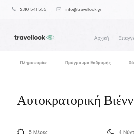
2310 541 555
info@travellook.gr
Αρχική
Επαγγε
Πληροφορίες
Πρόγραμμα Εκδρομής
Χά
Αυτοκρατορική Βιένν
5 Μέρες
4 Νύχτ