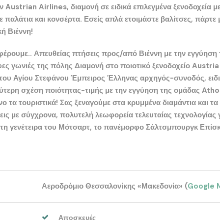
ην
Austrian Airlines
, διαμονή σε ειδικά επιλεγμένα ξενοδοχεία μ
 παλάτια και κονσέρτα. Εσείς απλά ετοιμάστε βαλίτσες, πάρτε 
ή Βιέννη!
οσφέρουμε.. Απευθείας πτήσεις προς/από Βιέννη με την εγγύηση 
ς γωνιές της πόλης Διαμονή στο ποιοτικό ξενοδοχείο
Austria
 του Αγίου Στεφάνου Έμπειρος Έλληνας αρχηγός-συνοδός, ειδ
λύτερη σχέση ποιότητας-τιμής με την εγγύηση της ομάδας Atho
νο τα τουριστικά! Σας ξεναγούμε στα κρυμμένα διαμάντια και τα
ις με σύγχρονα, πολυτελή λεωφορεία τελευταίας τεχνολογίας 
στη γενέτειρα του Μότσαρτ, το πανέμορφο
Σάλτσμπουργκ
Επίσκ
Αεροδρόμιο Θεσσαλονίκης «Μακεδονία» (
Google 
Αποσκευές