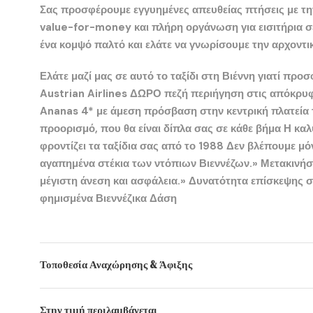
Σας προσφέρουμε εγγυημένες απευθείας πτήσεις με τ
value-for-money και πλήρη οργάνωση για εισιτήρια σε
ένα κομψό παλτό και ελάτε να γνωρίσουμε την αρχοντικ
Ελάτε μαζί μας σε αυτό το ταξίδι στη Βιέννη γιατί πρ
Austrian Airlines
ΔΩΡΟ πεζή περιήγηση στις απόκρυφε
Ananas 4
* με άμεση πρόσβαση στην κεντρική πλατεία
προορισμό, που θα είναι δίπλα σας σε κάθε βήμα Η κα
φροντίζει τα ταξίδια σας από το 1988 Δεν βλέπουμε μό
αγαπημένα στέκια των ντόπιων Βιεννέζων.» Μετακινήσε
μέγιστη άνεση και ασφάλεια.» Δυνατότητα επίσκεψης 
φημισμένα
Βιεννέζικα Δάση
Τοποθεσία Αναχώρησης & Άφιξης
Στην τιμή περιλαμβάνεται