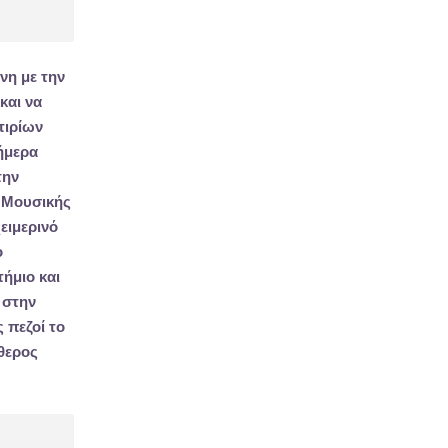
ννη
με την
και να
τιρίων
ήμερα
την
 Μουσικής
χειμερινό
ο
ήμιο και
 στην
 πεζοί το
ύθερος