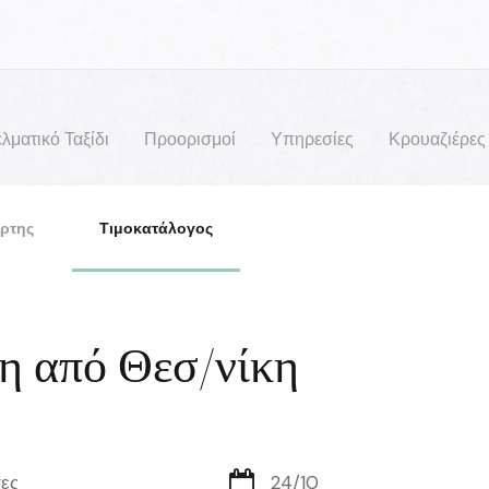
λματικό Ταξίδι
Προορισμοί
Υπηρεσίες
Κρουαζιέρες
ρτης
Τιμοκατάλογος
η από Θεσ/νίκη
ες
24/10