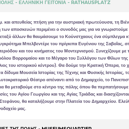
ΠΟΛΗΣ - ΕΛΛΗΝΙΚΗ ΓΕΙΤΟΝΙΑ - RATHAUSPLATZ
μ. και απευθείας πτήση για την αυστριακή πρωτεύουσα, τη
Βιέ
ή των αποσκευών περιμένει ο συνοδός μας για να γνωριστούμε 
μεταξύ άλλων θα θαυμάσουμε το
Κούνστχαους
ένα σύμπλεγμα κ
συγκρότημα
Μπελβεντέρε
του πρίγκιπα Ευγένιου της Σαβοΐας, σ
περιόδου και του κινήματος του Μοντερνισμού. Συνεχίζουμε με 
ρόλου Βορρομαίου
και το
Μέγαρο του Συλλόγου των Φίλων της
ιος του ιστορικού κέντρου). Θα δούμε την
Κρατική Όπερα
, το 
 τα δίδυμα
Μουσεία Ιστορίας της Τέχνης και Φυσικής Ιστορίας
, τ
 Αυτοκρατορικό Θέατρο απέναντι από το Δημαρχείο, το Πανεπιστ
εια θα μεταβούμε στο κέντρο της πόλης όπου θα περπατήσουμε
ησίες του
Αγίου Γεωργίου
και της
Αγίας Τριάδας
και διασχίζοντας
 Στεφάνου
, θα καταλήξουμε στην
Πλατεία του Δημαρχείου
. Ελε
οδοχείο μας.
ΝΙΕΣ ΤΗΣ ΠΟΛΗΣ - MUSEUMSQUARTIER