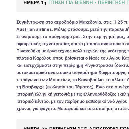
ΗΜΕΡΑ 1η
ΠΤΗΣΗ ΓΙΑ ΒΙΕΝΝΗ - ΠΕΡΙΗΓΗΣΗ 
Συγκέντρωση στο αεροδρόμιο Μακεδονία, στις 11.25 π.
Austrian airlines. Μόλις φτάσουμε, μετά την παραλαβ
ξεκινήσουμε το πρόγραμμά μας. Στην περιήγησή μας, 
αφαιρετικής τεχνοτροπίας και το μπαρόκ ανακτορικό 
Πινακοθήκη με έργα τέχνης καλλιτεχνών της νεότερης 
πλατεία Καρόλου
όπου βρίσκεται ο
Ναός του Αγίου Κα
και εισερχόμαστε στην περίφημη
Ρίνγκστρασσε
(δακτύλ
αυτοκρατορικό ανακτορικό συγκρότημα
Χόφμπουργκ
,
τετράγωνο των Μουσείων, το
Κοινοβούλιο
, το άλλοτε
τη
Βοτιβκιρχε
(εκκλησία του Τάματος). Ενώ στη συνέχ
ιστορική
ελληνική γειτονιά
με τις ελληνορθόδοξες εκκλ
ιστορικό κέντρο, με τον περίφημο
καθεδρικό ναό Αγίου
χρόνος για φαγητό. Μεταφορά και τακτοποίηση στο ξεν
ΗΜΕΡΑ 2η
ΠΕΡΙΗΓΗΣΗ ΣΤΙΣ ΑΠΟΚΡΥΦΕΣ ΓΩ