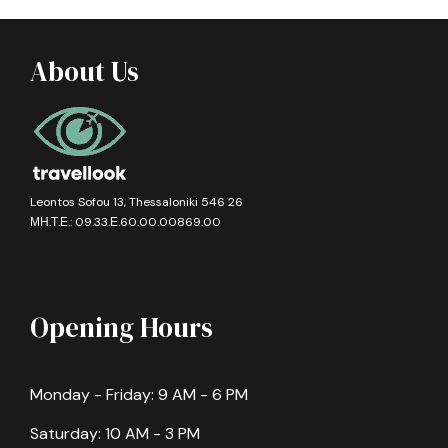
Gallery
About Us
Πληροφορίες
•
Χώρα:
Ιερουσαλήμ
Κωδικός Εκδρομής: TIT-001-06_12-26-001
Leontos Sofou 13, Thessaloniki 546 26
ΜΗ.Τ.Ε.: 09.33.Ε.60.00.00869.00
Τοποθεσία Αναχώρησης & Άφιξης
Αεροδρόμιο Θεσσαλονίκης «Μακεδονία» (
Google
Map
)
Opening Hours
Στην τιμή περιλαμβάνεται
Αποσκευές
Monday - Friday: 9 AM - 6 PM
Μια βαλίτσα μέχρι 23 κιλά και μια χειραποσκευή
Saturday: 10 AM - 3 PM
μέχρι 8 κιλά