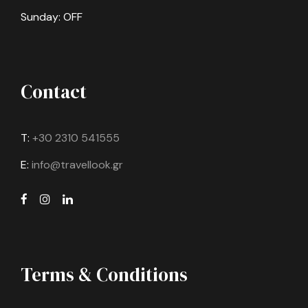
Sunday: OFF
Περιηγήσεις
Μετακινήσεις σύμφωνα με το πρόγραμμα με
λεωφορεία πολυτελείας. Αρχηγό – Συνοδό-Ξεναγό
καθ’ όλη τη διάρκεια του ταξιδίου. Ειδικά
πουλμανάκια για τον Αγιο Σάββα και ταξί για το
Contact
Ορος Θαβώρ Είσοδος στην Ανάληψη και τον τάφο
του Λαζάρου Φιλοδωρήματα οδηγών, σερβιτόρων
κ.λ.π. Βίζα Ισραήλ
T:
+30 2310 541555
πρωινό και δείπνο.
E:
info@travellook.gr
Πρωινό καθημερινά
Στην τιμή δεν περιλαμβάνεται
Θεάματα
Η τιμή δεν περιλαμβάνει: Οτιδήποτε προαιρετικό
Terms & Conditions