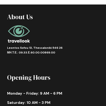
About Us
Gallery
Πληροφορίες
Leontos Sofou 13, Thessaloniki 546 26
ΜΗ.Τ.Ε.: 09.33.Ε.60.00.00869.00
•
Χώρα:
Κροατία
•
Κωδικός Εκδρομής: ATH-021-06/09-26-
001
Opening Hours
Πέντε ημέρες
γεμάτες εικόνες, ιστορία και αυθεντική
μεσογειακή ομορφιά! Υπάρχουν προορισμοί που σε
Monday - Friday: 9 AM - 6 PM
εντυπωσιάζουν… και υπάρχουν εκείνοι που σε
καθηλώνουν. Οι Δαλματικές Ακτές ανήκουν
Saturday: 10 AM - 3 PM