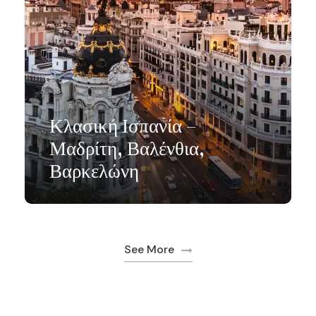
Κλασική Ισπανία –
Μαδρίτη, Βαλένθια,
Βαρκελώνη
See More
From
$963