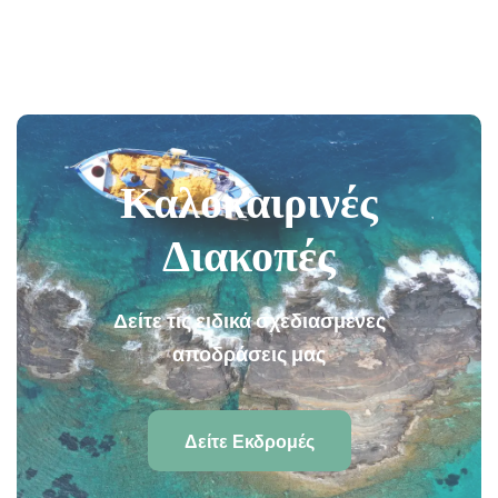
From
$660
Καλοκαιρινές
Διακοπές
Δείτε τις ειδικά σχεδιασμένες
αποδράσεις μας
Δείτε Εκδρομές