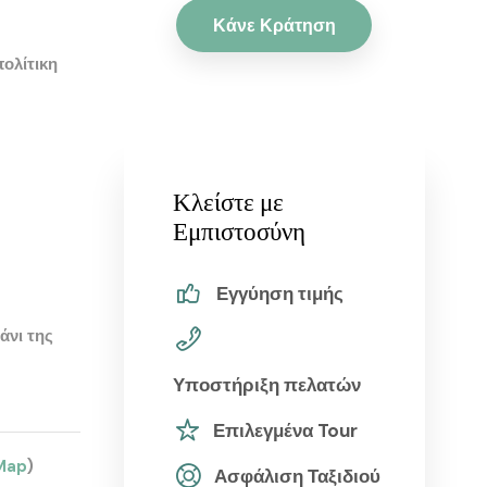
Κάνε Κράτηση
ολίτικη
Κλείστε με
Εμπιστοσύνη
Εγγύηση τιμής
άνι της
Υποστήριξη πελατών
Επιλεγμένα Tour
Map
)
Ασφάλιση Ταξιδιού