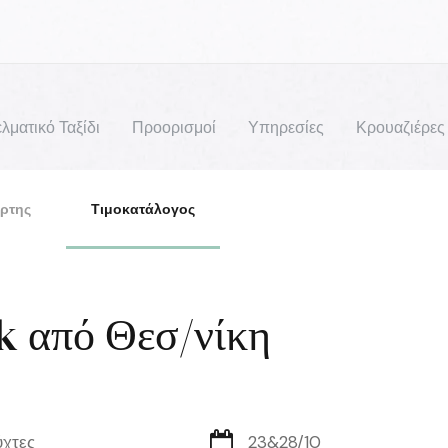
λματικό Ταξίδι
Προορισμοί
Υπηρεσίες
Κρουαζιέρες
ρτης
Τιμοκατάλογος
k από Θεσ/νίκη
ύχτες
23&28/10