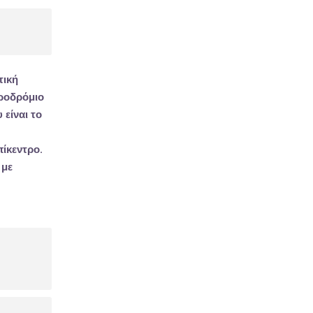
τική
εροδρόμιο
 είναι το
πίκεντρο.
 με