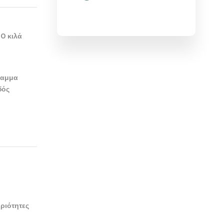
10 κιλά
ραμμα
δός
ριότητες