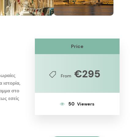
Price
€295
 ωραίες
From
 ιστορία,
ραμμα στο
πως εσείς
50