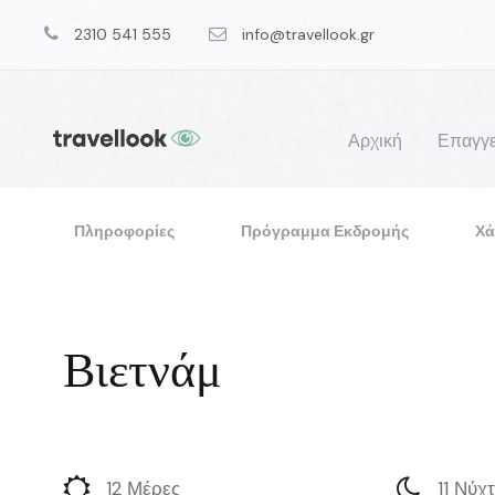
2310 541 555
info@travellook.gr
Αρχική
Επαγγε
Πληροφορίες
Πρόγραμμα Εκδρομής
Χά
Βιετνάμ
12 Μέρες
11 Νύχ