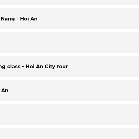
 Nang - Hoi An
g class - Hoi An City tour
i An