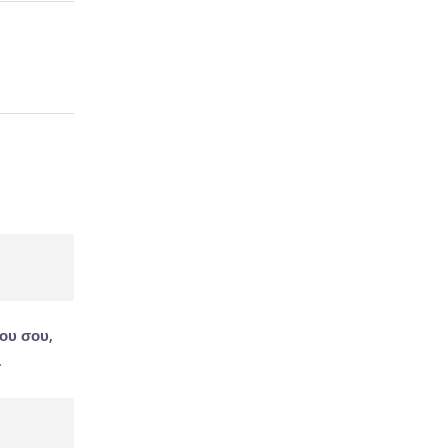
νου σου,
.