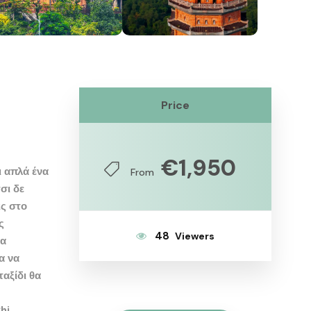
Price
€1,950
ι απλά ένα
From
σι δε
ις στο
ς
48
σα
α
να
ταξίδι θα
hi