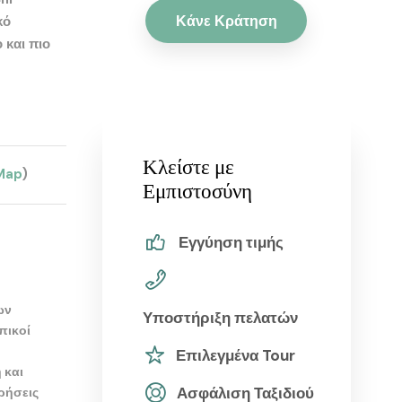
Κάνε Κράτηση
κό
 και πιο
Κλείστε με
Map
)
Εμπιστοσύνη
Εγγύηση τιμής
ων
Υποστήριξη πελατών
πικοί
Επιλεγμένα Tour
 και
Ασφάλιση Ταξιδιού
ρήσεις