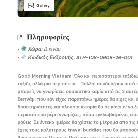
Gallery
Πληροφορίες
•
Χώρα:
Βιετνάμ
•
Κωδικός Εκδρομής: ATH-108-0609-26-001
Good Morning Vietnam! Όλο και περισσότεροι ταξιδιώ
ταξίδι, αλλά μια περιπέτεια… Πολλοί συνδυάζουν αυτό τ
μπορείς να γνωρίσεις ουσιαστικά καμία από τις 3 αυτέ
Βιετνάμ, που εάν είχες παραπάνω ημέρες θα είχες και 
δραστηριότητες και πλούσια ιστορία θα σε κάνουν να ξε
περισσότερα μέρη γνωρίζεις, πόσο εγκλωβισμένος είσα
μάθεις. Σε
έντεκα ημέρες θα χάσεις το μέτρημα από τις ε
έχεις τους καλύτερους travel buddies που θα μπορούσε
βρίσκονται το
Μουσείο Πολέμου
, ίσως ένα από τα πιο 