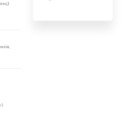
σεις)
σεία,
ο)