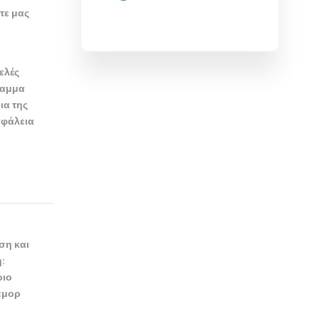
τε μας
ελές
ραμμα
ια της
σφάλεια
ση και
:
ριο
εμορ