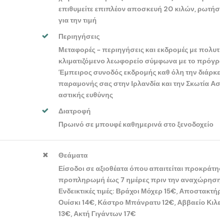
επιθυμείτε επιπλέον αποσκευή 20 κιλών, ρωτήσ
για την τιμή
Περιηγήσεις
Μεταφορές - περιηγήσεις και εκδρομές με πολυτ
κλιματιζόμενο λεωφορείο σύμφωνα με το πρόγ
Έμπειρος συνοδός εκδρομής καθ όλη την διάρκε
παραμονής σας στην Ιρλανδία και την Σκωτία Α
αστικής ευθύνης
Διατροφή
Πρωινό σε μπουφέ καθημερινά στο ξενοδοχείο
Θεάματα
Είσοδοι σε αξιοθέατα όπου απαιτείται προκράτη
προπληρωμή έως 7 ημέρες πριν την αναχώρηση
Ενδεικτικές τιμές: Βράχοι Μόχερ 15€, Αποστακτή
Ουίσκι 14€, Κάστρο Μπάνρατυ 12€, Αββαείο Κιλ
13€, Ακτή Γιγάντων 17€