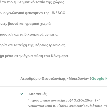
ό το πιο εμβληματικό τοπίο της χώρας.
άνιο γεωλογικό φαινόμενο της UNESCO.
μνες, βουνά και γραφικά χωριά.
μουσική και τα βικτωριανά μνημεία.
ρία και τα τείχη της Βόρειας Ιρλανδίας.
ρι μέσα στην άγρια φύση του Κόνεμαρα.
Αεροδρόμιο Θεσσαλονίκης «Μακεδονία» (
Google 
Αποσκευές
1 προσωπικό αντικείμενο(40x20x25cm) + 1
χειραποσκευή 10κ(55x40x20cm) ανά άτομο. *