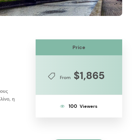
Price
$1,865
From
τους
λίνο, η
100