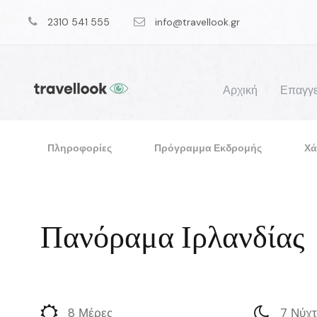
2310 541 555
info@travellook.gr
Αρχική
Επαγγε
Πληροφορίες
Πρόγραμμα Εκδρομής
Χά
Πανόραμα Ιρλανδίας
8 Μέρες
7 Νύχτ