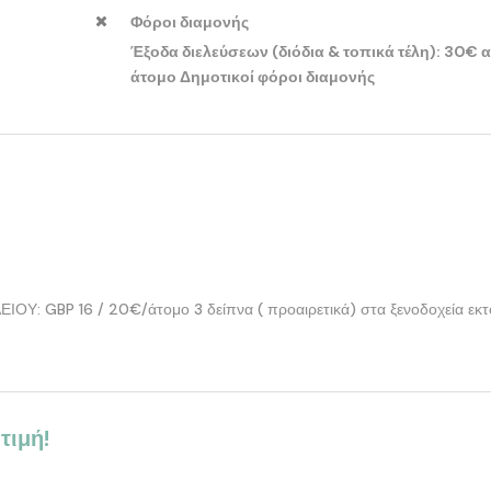
Φόροι διαμονής
Έξοδα διελεύσεων (διόδια & τοπικά τέλη): 30€ 
άτομο Δημοτικοί φόροι διαμονής
ΙΟΥ: GBP 16 / 20€/άτομο 3 δείπνα ( προαιρετικά) στα ξενοδοχεία εκτ
τιμή!