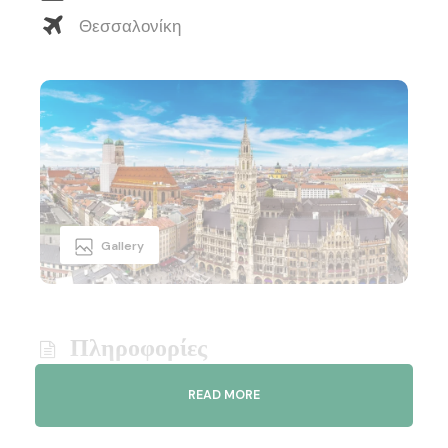
Θεσσαλονίκη
Gallery
Πληροφορίες
•
Χώρα:
Γερμανία
READ MORE
•
Κωδικός Εκδρομής: ATH-011-06/09-26-
001