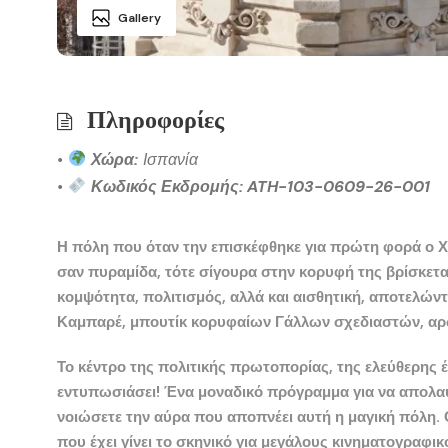
Gallery
Πληροφορίες
•
Χώρα:
Ισπανία
•
Κωδικός Εκδρομής: ATH-103-0609-26-001
Η πόλη που όταν την επισκέφθηκε για πρώτη φορά ο
Χ
σαν πυραμίδα
, τότε σίγουρα στην κορυφή της βρίσκετα
κομψότητα, πολιτισμός, αλλά και αισθητική, αποτελώ
Καμπαρέ, μπουτίκ κορυφαίων Γάλλων σχεδιαστών, αρώμ
Το κέντρο της πολιτικής πρωτοπορίας, της ελεύθερης 
εντυπωσιάσει! Ένα
μοναδικό πρόγραμμα
για να απολαύ
νοιώσετε την αύρα που αποπνέει αυτή η μαγική πόλη. Ο
που έχει γίνει το σκηνικό για μεγάλους κινηματογραφικ