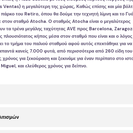
as Ventas
) η μεγαλύτερη της χώρας, Καθώς επίσης
και μία βόλ
πάρκο του Retiro
, όπου θα δούμε την τεχνητή λίμνη και το Γυ
ε στον
σταθμό Atocha
. Ο σταθμός Atocha είναι ο μεγαλύτερος
ν τα τρένα μεγάλης ταχύτητας AVE προς Barcelona, Zaragoza,
ιος πλουσιότατος κήπος μέσα στον σταθμό
που είναι
και ο λόγος
νει το τμήμα του παλιού σταθμού αφού αυτός επ
εκτάθηκε για να
 απαντά κανείς 7.000 φυτά, από περισσότερα από 260 είδη του
ς χρόνος για ξεκούραση και
ξεκινάμε για έναν περίπατο στο ιστ
 Miguel
,
και ελεύθερος χρόνος για δείπνο.
λιτισμών