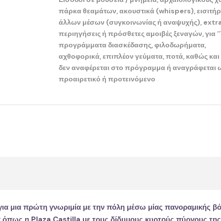
πάρκα θεαμάτων, ακουστικά (whispers), εισιτήρ
άλλων μέσων (συγκοινωνίας ή αναψυχής), extr
περιηγήσεις ή πρόσθετες αμοιβές ξεναγών, για ‘’
προγράμματα διασκέδασης, φιλοδωρήματα,
αχθοφορικά, επιπλέον γεύματα, ποτά, καθώς και 
δεν αναφέρεται στο πρόγραμμα ή αναγράφεται 
προαιρετικό ή προτεινόμενο
 για μια πρώτη γνωριμία με την πόλη μέσω μίας πανοραμικής βό
ία όπως η
Plaza Castilla
με τους δίδυμους κυρτούς πύργους της