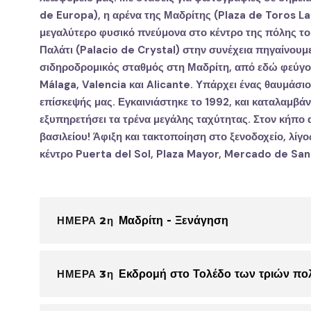
de Europa), η α
ρένα της Μαδρίτης (
Plaza de Toros L
μεγαλύτερο φυσικό πνεύμονα στο κέντρο της πόλης το
Παλάτι (
Palacio de Crystal
) στην συνέχεια πηγαίνουμ
σιδηροδρομικός σταθμός στη Μαδρίτη, από εδώ φεύγου
Málaga, Valencia και Alicante. Υπάρχει ένας θαυμάσ
επίσκεψής μας. Εγκαινιάστηκε τ
ο 1992, και καταλαμβά
εξυπηρετήσει τα τρένα μεγάλης ταχύτητας. Στον κήπο
βασιλείου! Άφι
ξη και τακτοποίηση στο ξενοδοχείο, λίγο
κέντρο
Puerta del Sol
,
Pl
aza Mayor
,
Mercado de San
ΗΜΕΡΑ 2η
Μαδρίτη - Ξενάγηση
ΗΜΕΡΑ 3η
Εκδρομή στο Τολέδο των τριών πο