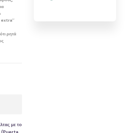
ια
a
 extra’’
ότι ρητά
ως
λτας με το
 (Puerta