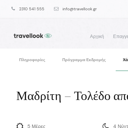
2310 541 555
info@travellook.gr
Αρχική
Επαγγε
Πληροφορίες
Πρόγραμμα Εκδρομής
Χά
Μαδρίτη – Τολέδο απ
5 Μέρες
4 Νύχτ