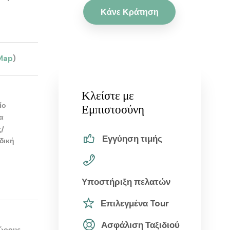
Κάνε Κράτηση
Map
)
Κλείστε με
ίο
Εμπιστοσύνη
α
ς/
Εγγύηση τιμής
δική
Υποστήριξη πελατών
Επιλεγμένα Tour
Ασφάλιση Ταξιδιού
χώρους,