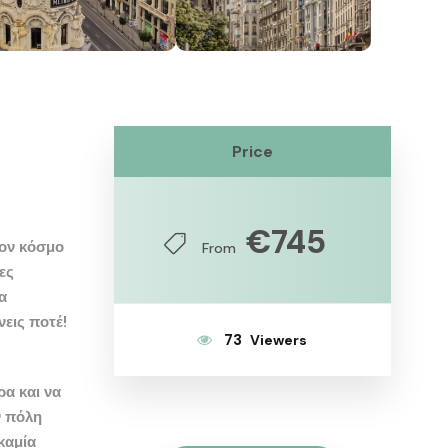
Price
€745
τον
κόσμο
From
ες
α
εις ποτέ!
73
ρα
και να
ν πόλη
καμία