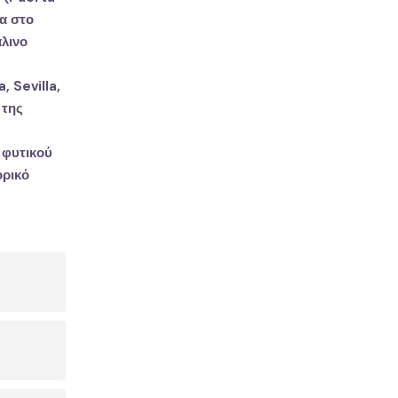
τα στο
άλινο
 Sevilla,
 της
 φυτικού
ορικό