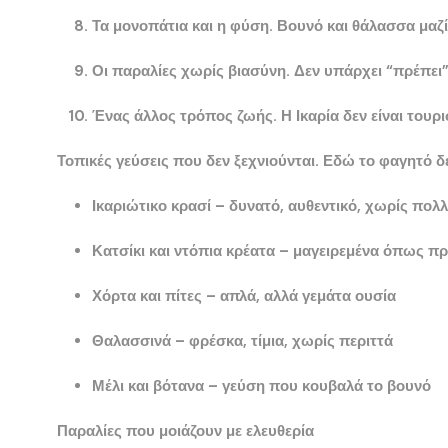
Τα μονοπάτια και η φύση
. Βουνό και θάλασσα μαζί
Οι παραλίες χωρίς βιασύνη
. Δεν υπάρχει “πρέπει”
Ένας άλλος τρόπος ζωής
. Η
Ικαρία
δεν είναι τουρ
Τοπικές γεύσεις που δεν ξεχνιούνται.
Εδώ το φαγητό δεν
Ικαριώτικο κρασί
– δυνατό, αυθεντικό, χωρίς πολλ
Κατσίκι και ντόπια κρέατα
– μαγειρεμένα όπως πρ
Χόρτα και πίτες
– απλά, αλλά γεμάτα ουσία
Θαλασσινά
– φρέσκα, τίμια, χωρίς περιττά
Μέλι και βότανα
– γεύση που κουβαλά το βουνό
Παραλίες που μοιάζουν με ελευθερία