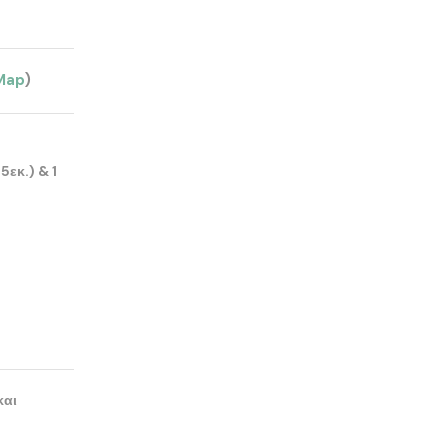
Map
)
εκ.) & 1
και