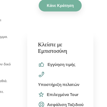
Κάνε Κράτηση
ι
αμμα.
Κλείστε με
Εμπιστοσύνη
ον δικό
Εγγύηση τιμής
αθιά.
Υποστήριξη πελατών
τε.
Επιλεγμένα Tour
Ασφάλιση Ταξιδιού