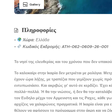
Gallery
Πληροφορίες
•
Χώρα:
Ελλάδα
•
Κωδικός Εκδρομής: ATH-062-0609-26-001
Το νησί της ελευθερίας και του χρόνου που δεν υπακού
Το καλοκαίρι στην
Ικαρία
δεν μετριέται με ρολόγια. Μετρ
έχουν ώρα λήξης, με τραπέζια που γεμίζουν χωρίς πρό
εντυπωσιάσει. Και ακριβώς γι’ αυτό σε κερδίζει. Έχει 
πολλά-πολλά. Ή θα την νιώσεις, ή δεν θα την καταλάβει
τον
Ευδηλο
μέχρι τον
Αρμενιστη
και τις
Ραχες
, κάθε γω
αρχίζεις να χαλαρώνεις πραγματικά. Η
Ικαρία
είναι για
θέλουν να αφήσουν το πρόγραμμα στην άκρη και να ζήσ