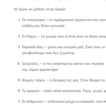
10 λόγοι να χαθείτε στην Ικαρία
Τα πανηγύρια
– το πραγματικό πρόσωπο του νησιού
εκδήλωση. Είναι εμπειρία.
Οι Ράχες
– το χωριό που ξυπνά όταν οι άλλοι κοι
Παραλία Νας
– φύση και ιστορία μαζί. Εκεί που το
ηλιοβασίλεμα που δεν ξεχνιέται.
Σεϋχέλλες
– η πιο απρόσμενη εικόνα του Αιγαίου. 
της, άγριο χαρακτήρα.
Θερμές πηγές
– η δύναμη της γης. Στον
Θερμα
τα 
Το φαγητό
– απλό αλλά ουσιαστικό. Τίμιο, χωρίς 
Οι άνθρωποι
– αυθεντικοί μέχρι το κόκκαλο. Δεν θ