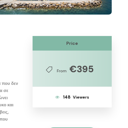
Price
€395
From
α που δεν
α σε
148
ώνει
υκο
και
βεις,
 που