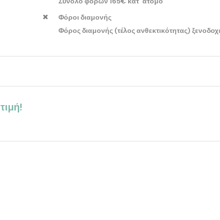
Σύνολο φόρων 165€ κατ’ άτομο
Φόροι διαμονής
Φόρος διαμονής (τέλος ανθεκτικότητας) ξενοδοχ
τιμή!