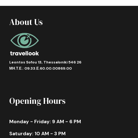
About Us
Gallery
Πληροφορίες
Leontos Sofou 13, Thessaloniki 546 26
ΜΗ.Τ.Ε.: 09.33.Ε.60.00.00869.00
•
Χώρα:
Ιταλία
•
Κωδικός Εκδρομής: ATH-096-0609-26-
001
Opening Hours
Αν νομίζετε ότι έχετε ανακαλύψει την ψυχή της
Ιταλίας, η
Νάπολη
είναι εδώ για να σας διαψεύσει—
Monday - Friday: 9 AM - 6 PM
με πάθος, χρώμα και μια ανεξάντλητη ενέργεια που
θα σας συνεπάρει. Αυτή η πενθήμερη απόδραση
Saturday: 10 AM - 3 PM