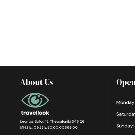
About Us
Open
Monday -
Saturday
Leontos Sofou 13, Thessaloniki 546 26
Sunday:
ΜΗ.Τ.Ε.: 09.33.Ε.60.00.00869.00