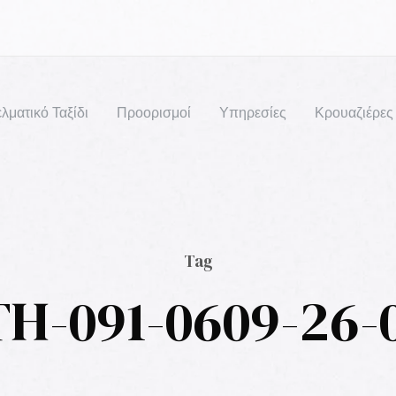
λματικό Ταξίδι
Προορισμοί
Υπηρεσίες
Κρουαζιέρες
Tag
H-091-0609-26-