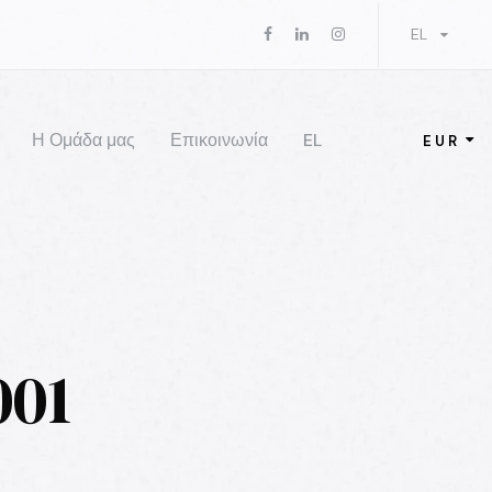
EL
Η Ομάδα μας
Επικοινωνία
EL
EUR
001