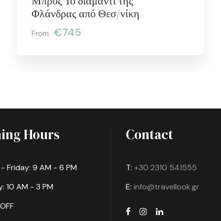
Μπρύζ Το διαμάντι της
Φλάνδρας από Θεσ/νίκη
€745
From
ing Hours
Contact
 Friday: 9 AM - 6 PM
T:
+30 2310 541555
: 10 AM - 3 PM
E:
info@travellook.gr
 OFF