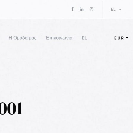
EL
Η Ομάδα μας
Επικοινωνία
EL
EUR
001