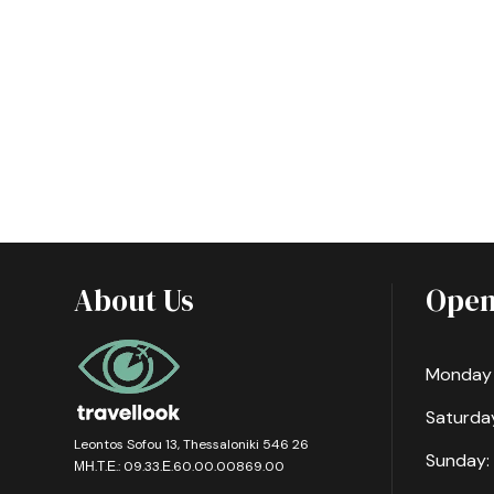
About Us
Open
Monday -
Saturday
Leontos Sofou 13, Thessaloniki 546 26
Sunday:
ΜΗ.Τ.Ε.: 09.33.Ε.60.00.00869.00