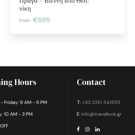
Πράγα – Βιέννη από Θεσ/
νίκη
€595
From
ing Hours
Contact
 Friday: 9 AM - 6 PM
T:
+30 2310 541555
: 10 AM - 3 PM
E:
info@travellook.gr
 OFF