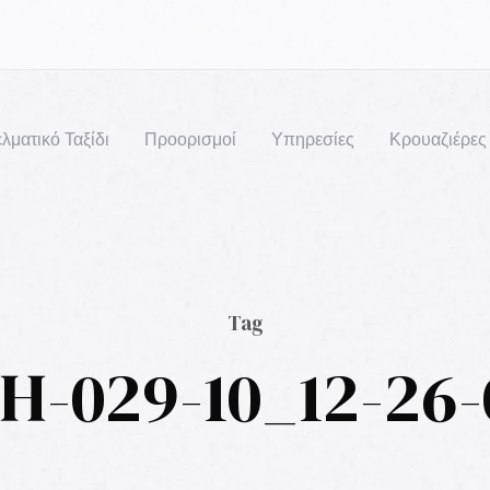
λματικό Ταξίδι
Προορισμοί
Υπηρεσίες
Κρουαζιέρες
Tag
H-029-10_12-26-