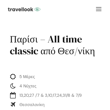
Παρίσι – All time
classic από Θεσ/νίκη
5 Μέρες
4 Νύχτες
13,20,27 /7 & 3,10,17,24,31/8 & 7/9
Θεσσαλονίκη