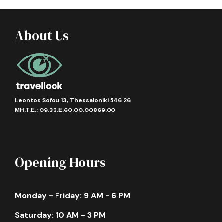
About Us
Gallery
Πληροφορίες
Leontos Sofou 13, Thessaloniki 546 26
ΜΗ.Τ.Ε.: 09.33.Ε.60.00.00869.00
•
Χώρα:
Κύπρος
•
Κωδικός Εκδρομής: ATH-097-0609-26-
001
Opening Hours
Το πανέμορφο νησί της Αφροδίτης! Ζήστε μαζί μας
ένα ταξίδι γεμάτο φως, ιστορία, παραδόσεις και
Monday - Friday: 9 AM - 6 PM
καλοκαιρινή αύρα. Από τη Λεμεσό και την Πάφο
μέχρι το Τρόοδος, τη Λάρνακα και την Αγία Νάπα, η
Saturday: 10 AM - 3 PM