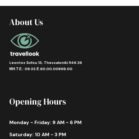
About Us
Gallery
Leontos Sofou 13, Thessaloniki 546 26
ΜΗ.Τ.Ε.: 09.33.Ε.60.00.00869.00
Πληροφορίες
•
Χώρα:
Ισπανία
•
Κωδικός Εκδρομής: ATH-088-0609-26-
Opening Hours
001
Monday - Friday: 9 AM - 6 PM
Μια πόλη που ζει και αναπνέει την τέχνη, την
ιστορία και τη διασκέδαση… Αν υπάρχει μια πόλη
Saturday: 10 AM - 3 PM